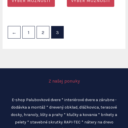
VÝBER MOŽNOSTÍ
VÝBER MOŽNOSTÍ
through
through
produkt
produ
302,00 €
302,00 €
má
má
viacero
viacer
variantov.
varian
←
1
2
3
Možnosti
Možno
si
si
môžete
môžet
vybrať
vybrať
na
na
Z našej ponuky
stránke
strán
produktu.
produ
E-shop Palubovkové dvere * interiérové dvere a zárubne -
dodávka a montáž * drevený obklad, dlážkovica, terasové
dosky, hranoly, lišty a prahy * kľučky a kovania * brikety a
pelety * stavebné skrutky RAPI-TEC * nátery na drevo