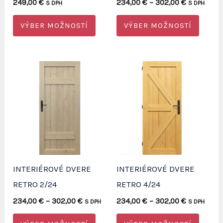
Price
249,00
€
234,00
€
–
302,00
€
S DPH
S DPH
range:
Tento
Tento
234,00 €
VÝBER MOŽNOSTÍ
VÝBER MOŽNOSTÍ
through
produkt
produ
302,00 €
má
má
viacero
viacer
variantov.
varian
Možnosti
Možno
si
si
môžete
môžet
vybrať
vybrať
na
na
INTERIÉROVÉ DVERE
INTERIÉROVÉ DVERE
stránke
strán
RETRO 2/24
RETRO 4/24
produktu.
produ
Price
Price
234,00
€
–
302,00
€
234,00
€
–
302,00
€
S DPH
S DPH
range:
range:
Tento
Tento
234,00 €
234,00 €