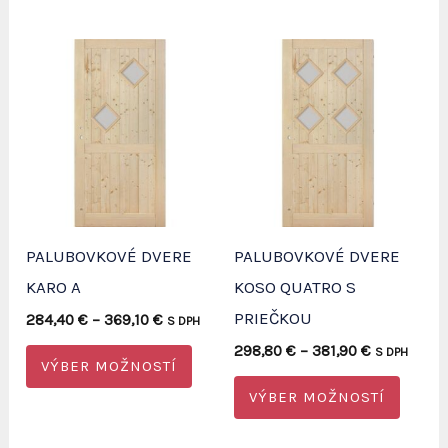
PALUBOVKOVÉ DVERE
PALUBOVKOVÉ DVERE
KARO A
KOSO QUATRO S
PRIEČKOU
Price
284,40
€
–
369,10
€
S DPH
range:
Price
Tento
298,80
€
–
381,90
€
S DPH
284,40 €
VÝBER MOŽNOSTÍ
range:
through
produkt
Tento
298,80 €
369,10 €
VÝBER MOŽNOSTÍ
through
má
produ
381,90 €
viacero
má