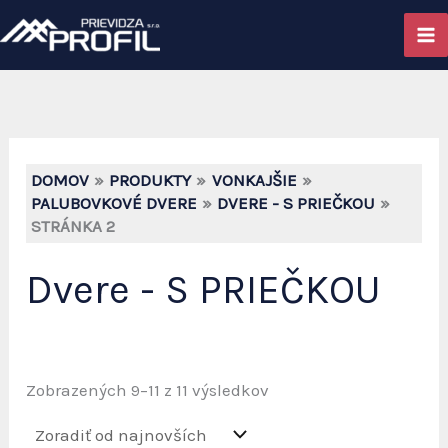
Preskočiť
na
obsah
DOMOV
PRODUKTY
VONKAJŠIE
PALUBOVKOVÉ DVERE
DVERE - S PRIEČKOU
STRÁNKA 2
Dvere - S PRIEČKOU
Zoradené
Zobrazených 9–11 z 11 výsledkov
podľa
najnovších