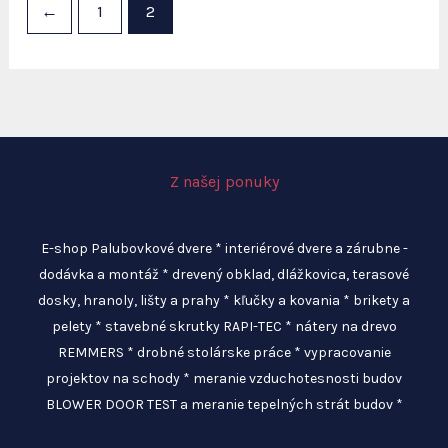
variantov.
←
1
2
Možnosti
si
môžete
vybrať
na
Z našej ponuky
stránke
produktu.
E-shop Palubovkové dvere * interiérové dvere a zárubne -
dodávka a montáž * drevený obklad, dlážkovica, terasové
dosky, hranoly, lišty a prahy * kľučky a kovania * brikety a
pelety * stavebné skrutky RAPI-TEC * nátery na drevo
REMMERS * drobné stolárske práce * vypracovanie
projektov na schody * meranie vzduchotesnosti budov
BLOWER DOOR TEST a meranie tepelných strát budov *