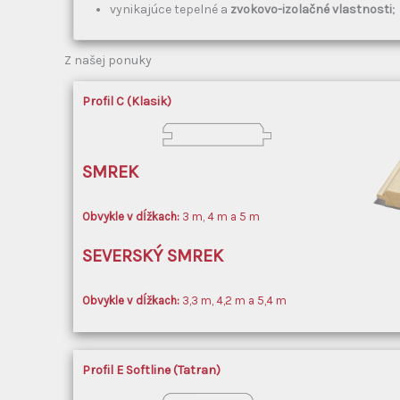
vynikajúce tepelné a
zvokovo-izolačné vlastnosti
;
Z našej ponuky
Profil C
(Klasik)
SMREK
Obvykle
v dĺžkach:
3 m, 4 m a 5 m
SEVERSKÝ SMREK
Obvykle
v dĺžkach:
3,3 m, 4,2 m a 5,4 m
Profil E
Softline (Tatran)