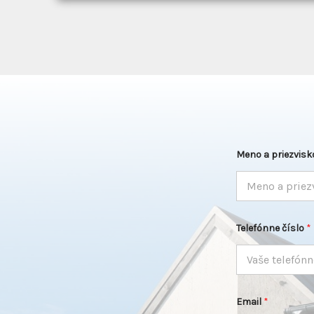
Meno a priezvisk
S
Telefónne číslo
*
l
i
d
e
r
a
V
Email
*
a