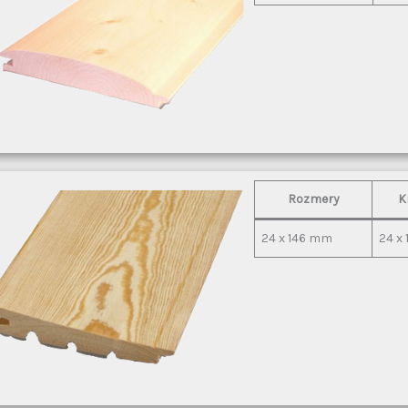
Rozmery
K
24 x 146 mm
24 x