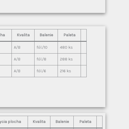
cha
Kvalita
Balenie
Paleta
A/B
fól./10
480 ks
A/B
fól./8
288 ks
A/B
fól./6
216 ks
ycia plocha
Kvalita
Balenie
Paleta