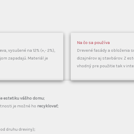
Na čo sa používa
va, vysušené na 12% (+,- 2%),
Drevené fasády a obloženia s
jom zapadajú. Materiál je
dizajnérov aj stavbárov. Z es
vhodný pre použitie tak v interi
je estetiku vášho domu
;
otnosti je možné ho
recyklovať
;
 od druhu dreviny);