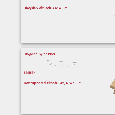
Obvykle
v dĺžkach:
4 m a 5 m
Diagonálny obklad
SMREK
Dostupné v dĺžkach:
3m, 4 m a 5 m