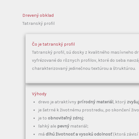
Drevený obklad
Tatranský profil
Čo je tatranský profil
Tatranský profil, sú dosky z kvalitného masívneho dre
vyfrézované do rôznych profilov, ktoré do seba navzá
charakterizovaný jedinečnou textúrou a štruktúrou.
Výhody
drevo je atraktívny
prírodný materiál
, ktorý
zvyšu
je šetrné k životnému prostrediu, po skončení živ
je to
obnoviteľný zdroj
;
ľahký ale
pevný
materiál;
má
dlhú životnosť a vysokú odolnosť
(ktorá závisí