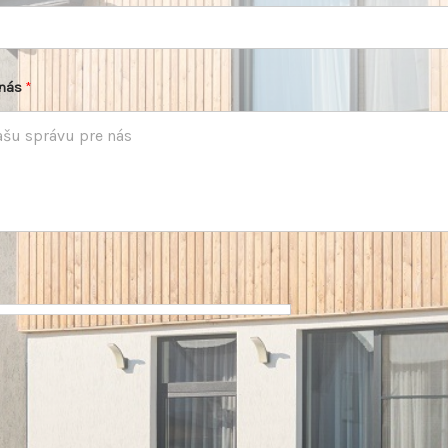
 nás
*