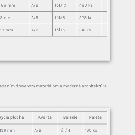
 x 88 mm
A/B
fól./10
480 ks
113 mm
A/B
fól./8
228 ks
 138 mm
A/B
fól./6
216 ks
obkladaním dreveným materiálom a moderná architektúra
rycia plocha
Kvalita
Balenie
Paleta
 136 mm
A/B
fól./ 4
160 ks