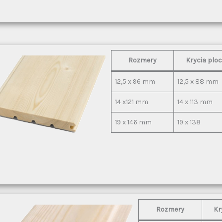
Rozmery
Krycia plo
12,5 x 96 mm
12,5 x 88 mm
14 x121 mm
14 x 113 mm
19 x 146 mm
19 x 138
Rozmery
Kr