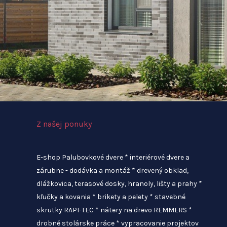
Z našej ponuky
E-shop Palubovkové dvere * interiérové dvere a
zárubne - dodávka a montáž * drevený obklad,
dlážkovica, terasové dosky, hranoly, lišty a prahy *
kľučky a kovania * brikety a pelety * stavebné
skrutky RAPI-TEC * nátery na drevo REMMERS *
drobné stolárske práce * vypracovanie projektov