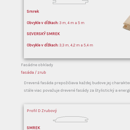
Smrek
Obvykle v dĺžkach:
3 m, 4 m a 5 m
SEVERSKÝ SMREK
Obvykle
v dĺžkach:
3,3 m, 4,2 m a 5,4 m
Fasádne obklady
fasáda / zrub
Drevená fasáda prepožičiava každej budove jej charakt
stále viac považuje drevené fasády za štylistický a energi
Profil D
Zrubový
SMREK