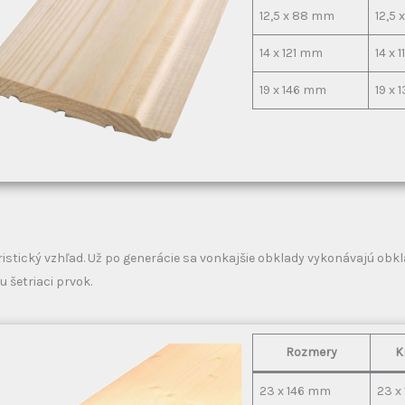
12,5 x 88 mm
12,5
14 x 121 mm
14 x 
19 x 146 mm
19 x
eristický vzhľad. Už po generácie sa vonkajšie obklady vykonávajú 
u šetriaci prvok.
Rozmery
K
23 x 146 mm
23 x