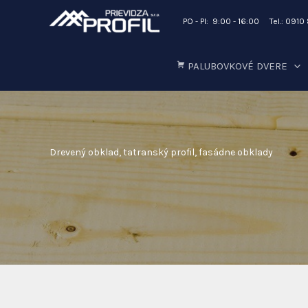
Preskočiť
DOMOV
DREVENÝ OBKLAD
PO - PI: 9:00 - 16:00 Tel.: 0910
na
obsah
PALUBOVKOVÉ DVERE
Drevený obklad, tatranský profil, fasádne obklady