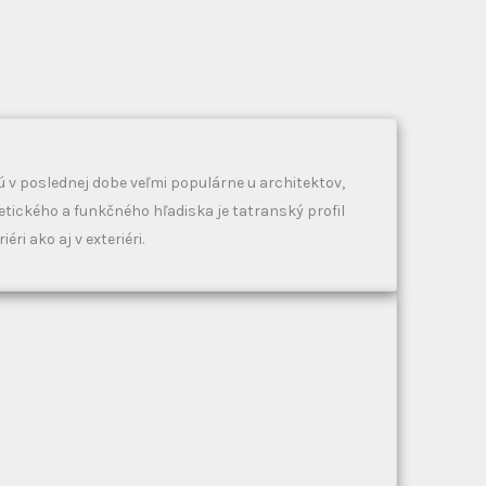
ú v poslednej dobe veľmi populárne u architektov,
tetického a funkčného hľadiska je tatranský profil
éri ako aj v exteriéri.