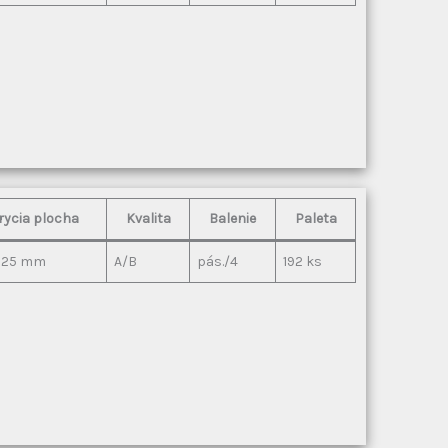
rycia plocha
Kvalita
Balenie
Paleta
 125 mm
A/B
pás./4
192 ks