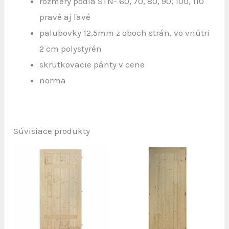
rozmery podľa STN- 60, 70, 80, 90, 100, 110
pravé aj ľavé
palubovky 12,5mm z oboch strán, vo vnútri
2 cm polystyrén
skrutkovacie pánty v cene
norma
Súvisiace produkty