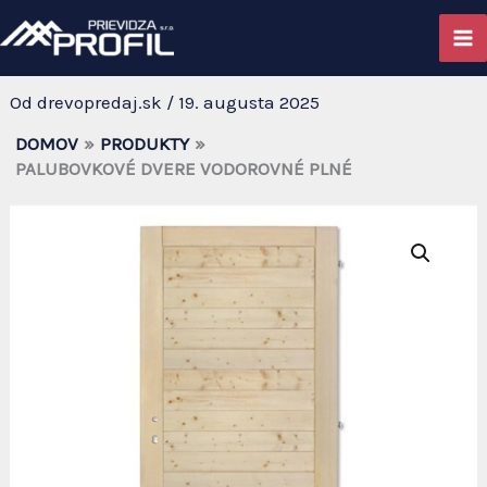
PALUBOVKOVÉ DVERE
Preskočiť
na
VODOROVNÉ PLNÉ
obsah
Od
drevopredaj.sk
/
19. augusta 2025
DOMOV
PRODUKTY
PALUBOVKOVÉ DVERE VODOROVNÉ PLNÉ