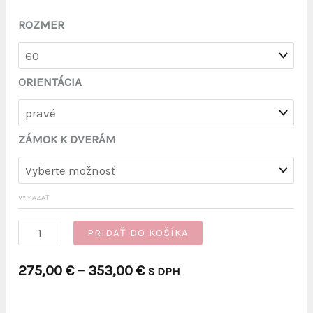
ROZMER
ORIENTÁCIA
ZÁMOK K DVERÁM
VYMAZAŤ
množstvo
PRIDAŤ DO KOŠÍKA
PALUBOVKOVÉ
Price
275,00
€
–
353,00
€
S DPH
DVERE
range:
VODOROVNÉ