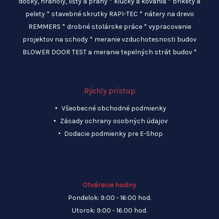
dosky, hranoly, lišty a prahy * kľučky a kovania * brikety a
produktu.
strán
pelety * stavebné skrutky RAPI-TEC * nátery na drevo
produ
REMMERS * drobné stolárske práce * vypracovanie
projektov na schody * meranie vzduchotesnosti budov
BLOWER DOOR TEST a meranie tepelných strát budov *
Rýchly prístup
Všeobecné obchodné podmienky
Zásady ochrany osobných údajov
Dodacie podmienky pre E-Shop
Otváracie hodiny
Pondelok: 9:00 - 16:00 hod.
Utorok: 9:00 - 16:00 hod.