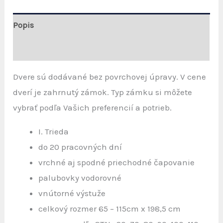
PLNÉ
275,00 €
Popis
through
353,00 €
Ďalšie informácie
Dvere sú dodávané bez povrchovej úpravy. V cene
dverí je zahrnutý zámok. Typ zámku si môžete
vybrať podľa Vašich preferencií a potrieb.
I. Trieda
do 20 pracovných dní
vrchné aj spodné priechodné čapovanie
palubovky vodorovné
vnútorné výstuže
celkový rozmer 65 – 115cm x 198,5 cm