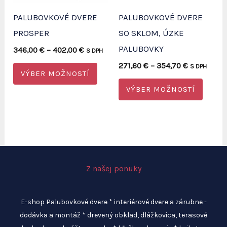
stránke
na
PALUBOVKOVÉ DVERE
PALUBOVKOVÉ DVERE
produktu.
strán
PROSPER
SO SKLOM, ÚZKE
produ
PALUBOVKY
Price
346,00
€
–
402,00
€
S DPH
range:
Price
Tento
271,60
€
–
354,70
€
S DPH
346,00 €
VÝBER MOŽNOSTÍ
range:
through
produkt
Tento
271,60 €
402,00 €
VÝBER MOŽNOSTÍ
through
má
produ
354,70 €
viacero
má
variantov.
viacer
Možnosti
varian
si
Možno
Z našej ponuky
môžete
si
vybrať
môžet
E-shop Palubovkové dvere * interiérové dvere a zárubne -
na
vybrať
dodávka a montáž * drevený obklad, dlážkovica, terasové
stránke
na