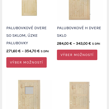
PALUBOVKOVÉ DVERE
PALUBOVKOVÉ H DVERE
SO SKLOM, ÚZKE
SKLO
PALUBOVKY
Price
284,00
€
–
343,00
€
S DPH
range:
Price
Tento
271,60
€
–
354,70
€
S DPH
284,00 €
VÝBER MOŽNOSTÍ
range:
through
Tento
produ
271,60 €
343,00 €
VÝBER MOŽNOSTÍ
through
produkt
má
354,70 €
má
viacer
viacero
varian
variantov.
Možno
Možnosti
si
si
môžet