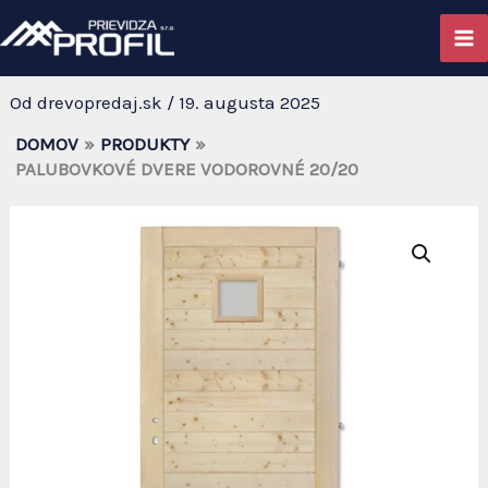
PALUBOVKOVÉ DVERE
Preskočiť
na
VODOROVNÉ 20/20
obsah
Od
drevopredaj.sk
/
19. augusta 2025
DOMOV
PRODUKTY
PALUBOVKOVÉ DVERE VODOROVNÉ 20/20