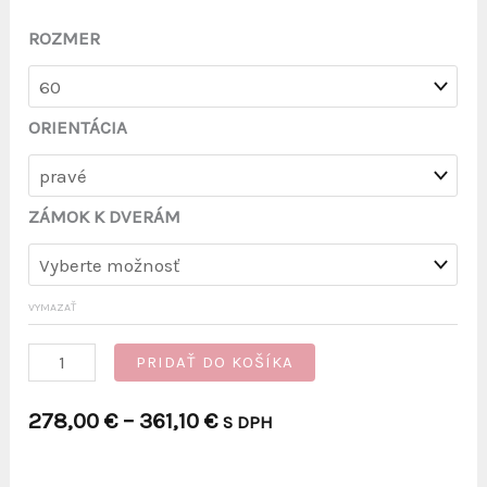
ROZMER
ORIENTÁCIA
ZÁMOK K DVERÁM
VYMAZAŤ
množstvo
PRIDAŤ DO KOŠÍKA
PALUBOVKOVÉ
Price
278,00
€
–
361,10
€
S DPH
DVERE
range:
VODOROVNÉ