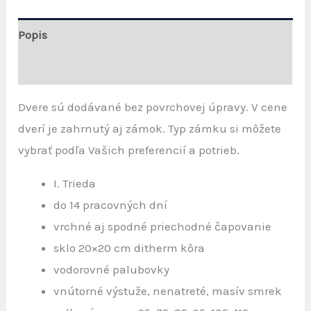
20/20
278,00 €
Popis
through
361,10 €
Ďalšie informácie
Dvere sú dodávané bez povrchovej úpravy. V cene
dverí je zahrnutý aj zámok. Typ zámku si môžete
vybrať podľa Vašich preferencií a potrieb.
I. Trieda
do 14 pracovných dní
vrchné aj spodné priechodné čapovanie
sklo 20×20 cm ditherm kôra
vodorovné palubovky
vnútorné výstuže, nenatreté, masív smrek