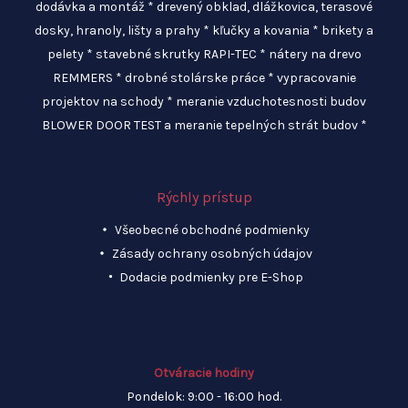
dodávka a montáž * drevený obklad, dlážkovica, terasové
na
na
dosky, hranoly, lišty a prahy * kľučky a kovania * brikety a
stránke
strán
pelety * stavebné skrutky RAPI-TEC * nátery na drevo
produktu.
produ
REMMERS * drobné stolárske práce * vypracovanie
projektov na schody * meranie vzduchotesnosti budov
BLOWER DOOR TEST a meranie tepelných strát budov *
Rýchly prístup
Všeobecné obchodné podmienky
Zásady ochrany osobných údajov
Dodacie podmienky pre E-Shop
Otváracie hodiny
Pondelok: 9:00 - 16:00 hod.