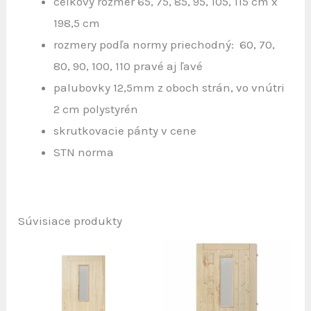
celkový rozmer 65, 75, 85, 95, 105, 115 cm x
198,5 cm
rozmery podľa normy priechodný: 60, 70,
80, 90, 100, 110 pravé aj ľavé
palubovky 12,5mm z oboch strán, vo vnútri
2 cm polystyrén
skrutkovacie pánty v cene
STN norma
Súvisiace produkty